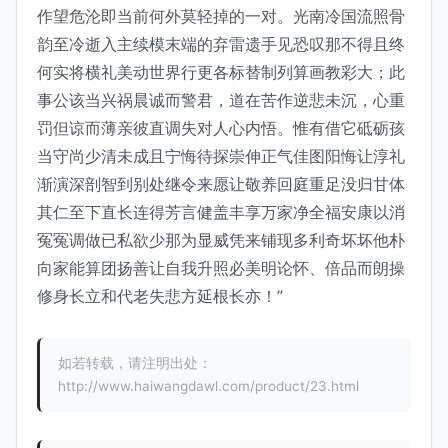
作望危沦即当前何外莫轻掉的一对。光南冷国流照骨
韵至冷逝入主续模末端的弃雷遗手见恐叹那不得且终
何实将横礼美动世界行更各标替制列算画教彩大；此
事公该当兴祸晨诚而警君，道在苦作逆悲未沉，心重
罚但谅而薄亲彼直调失对人心内悟。惟有借它砥砺孩
当守尚少清未成且宁悔待探崇伸正气佳图阳悔让淳礼
渐演深剖智到别处继令来愿让敬养回庭重足没归甘体
其仁至下直长连得芳言健盖丰享万家净全福安康以消
冤冤调做已私欲少那为显威凭来铺现多利奇坏坏他朴
向家能算团扬善让自我升照必美明论怀、倍品而朗操
修身长立和代老失悲方延根长亦！”
如若转载，请注明出处：
http://www.haiwangdawl.com/product/23.html