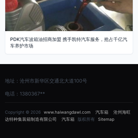
PDK汽车波箱油招商加盟 携手凯特汽车服务，抢占千亿汽
车养护市场
地址：沧州市新华区交通北大道100号
电话：1380367**
Copyright © 2026
www.haiwangdawl.com
汽车箱
沧州海旺
达特种集装箱制造有限公司
汽车箱
版权所有
Sitemap