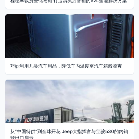
程稳车载折叠储物箱 打造清爽后备箱的52L全能解决方案
巧妙利用几类汽车用品，降低车内温度至汽车箱般凉爽
从“中国特供”到全球开花 Jeep大指挥官与宝骏530的内销
转出口启示